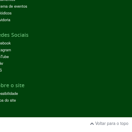
tema de eventos
iódicos
idoria
des Sociais
cebook
tagram
uTube
ckr
S
bre o site
ssibilidade
a do site
Voltar para o topo