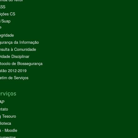
ASS
ições CS
I/Suap
P
egridade
urança da Informação
nsulta à Comunidade
vidade Disciplinar
tocolo de Biossegurança
stão 2012-2019
etim de Serviços
rviços
AP
ntato
g Tesouro
lioteca
 - Moodle
cumentos