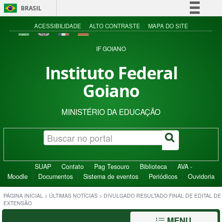
BRASIL
Simplifique!
ACESSIBILIDADE
ALTO CONTRASTE
MAPA DO SITE
Comunica BR
IF GOIANO
Participe
Instituto Federal
Acesso à informação
Goiano
Legislação
Canais
MINISTÉRIO DA EDUCAÇÃO
SUAP
Contato
Pag Tesouro
Biblioteca
AVA -
Moodle
Documentos
Sistema de eventos
Periódicos
Ouvidoria
PÁGINA INICIAL
>
ÚLTIMAS NOTÍCIAS
>
DIVULGADO RESULTADO FINAL DE EDITAL DE
EXTENSÃO
MENU