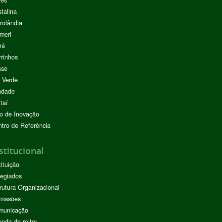
res
stalina
rolândia
meri
rá
rinhos
sse
 Verde
ndade
taí
o de Inovação
tro de Referência
stitucional
tituição
egiados
rutura Organizacional
missões
municação
nda do reitor