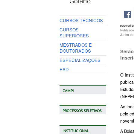
CURSOS TÉCNICOS
powered b
CURSOS
Publicad
SUPERIORES
Junho de
MESTRADOS E
DOUTORADOS
Serão
Inscr
ESPECIALIZAÇÕES
EAD
O Insti
public
Estudo
CAMPI
(NEPED
Ao tod
PROCESSOS SELETIVOS
pelo e
novemb
A Bolsa
INSTITUCIONAL