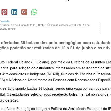
y
social2s
o: Quarta, 10 de Junho de 2026, 12h06
|
Última atualização em Quinta, 11 de
 2026, 10h05
 ofertadas 36 bolsas de apoio pedagógico para estudant
ições poderão ser realizadas de 12 a 21 de junho e as ati
tuto Federal Goiano (IF Goiano), por meio da Diretoria de Assuntos Es
a edital para seleção de estudantes interessados em atuar como bolsi
s Afro-brasileiros e Indígenas (NEABI), Núcleos de Estudos e Pesquis
S) e Núcleos de Atendimento às Pessoas com Necessidades Específ
o, serão disponibilizadas 36 bolsas, sendo uma vaga por campus para
dital. Os estudantes selecionados receberão bolsa mensal no valor de 
ro de 2026.
 de Apoio Pedagógico integra a Política de Assistência Estudantil do 