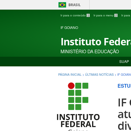
BRASIL
Ir para o conteúdo
1
Ir para o menu
2
Ir par
IF GOIANO
Instituto Fede
MINISTÉRIO DA EDUCAÇÃO
SUAP
PÁGINA INICIAL
>
ÚLTIMAS NOTÍCIAS
>
IF GOIA
ESTU
IF
at
di