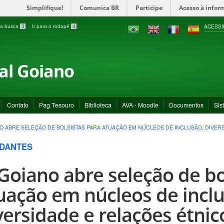
Simplifique!
Comunica BR
Participe
Acesso à infor
ACESSI
a a busca
3
Ir para o rodapé
4
ral Goiano
Contato
Pag Tesouro
Biblioteca
AVA - Moodle
Documentos
Sis
NO ABRE SELEÇÃO DE BOLSISTAS PARA ATUAÇÃO EM NÚCLEOS DE INCLUSÃO, DIVER
DANTES
 Goiano abre seleção de bo
uação em núcleos de inclu
versidade e relações étnico