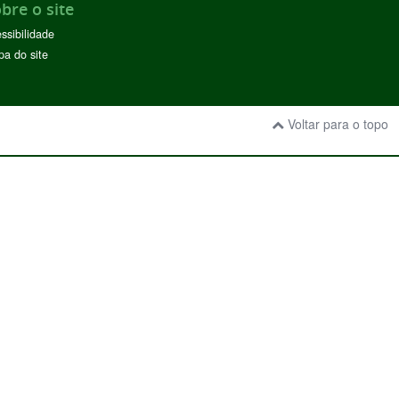
bre o site
ssibilidade
a do site
Voltar para o topo