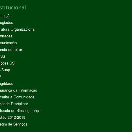
stitucional
tituição
egiados
rutura Organizacional
missões
municação
nda do reitor
ASS
ições CS
I/Suap
P
egridade
urança da Informação
nsulta à Comunidade
vidade Disciplinar
tocolo de Biossegurança
stão 2012-2019
etim de Serviços