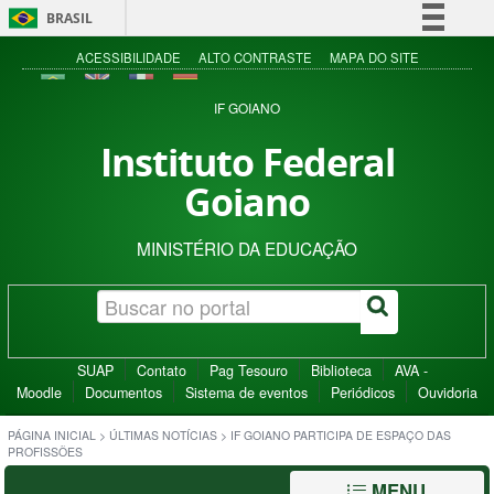
BRASIL
Simplifique!
ACESSIBILIDADE
ALTO CONTRASTE
MAPA DO SITE
Comunica BR
IF GOIANO
Participe
Instituto Federal
Acesso à informação
Goiano
Legislação
Canais
MINISTÉRIO DA EDUCAÇÃO
SUAP
Contato
Pag Tesouro
Biblioteca
AVA -
Moodle
Documentos
Sistema de eventos
Periódicos
Ouvidoria
PÁGINA INICIAL
>
ÚLTIMAS NOTÍCIAS
>
IF GOIANO PARTICIPA DE ESPAÇO DAS
PROFISSÕES
MENU