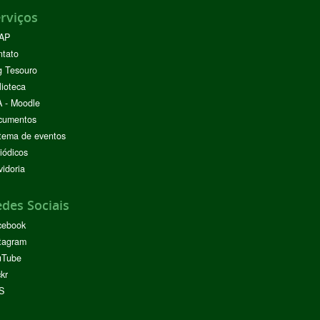
rviços
AP
ntato
g Tesouro
lioteca
 - Moodle
cumentos
tema de eventos
iódicos
idoria
des Sociais
cebook
tagram
uTube
ckr
S