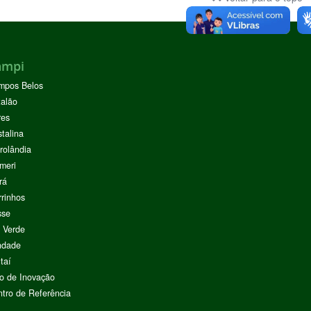
ampi
mpos Belos
alão
res
stalina
rolândia
meri
rá
rinhos
sse
 Verde
ndade
taí
o de Inovação
tro de Referência