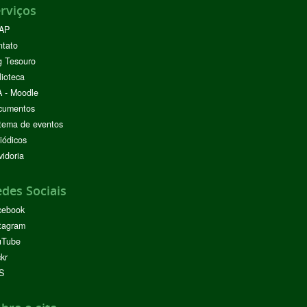
rviços
AP
ntato
g Tesouro
lioteca
 - Moodle
cumentos
tema de eventos
iódicos
idoria
des Sociais
cebook
tagram
uTube
ckr
S