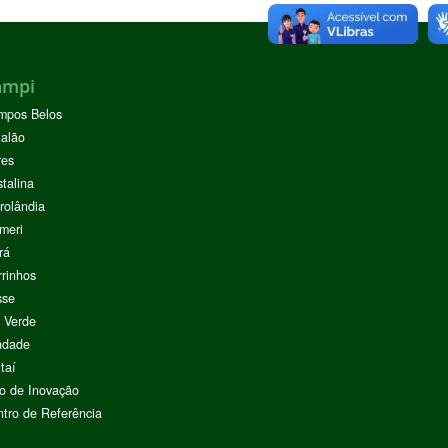
ampi
mpos Belos
alão
res
stalina
rolândia
meri
rá
rinhos
sse
 Verde
ndade
taí
o de Inovação
tro de Referência