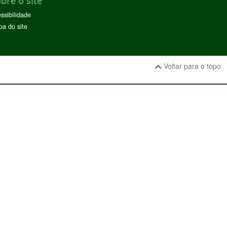
bre o site
ssibilidade
a do site
Voltar para o topo