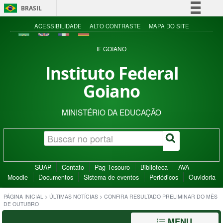
BRASIL
Simplifique!
ACESSIBILIDADE
ALTO CONTRASTE
MAPA DO SITE
Comunica BR
IF GOIANO
Participe
Instituto Federal
Acesso à informação
Goiano
Legislação
Canais
MINISTÉRIO DA EDUCAÇÃO
SUAP
Contato
Pag Tesouro
Biblioteca
AVA -
Moodle
Documentos
Sistema de eventos
Periódicos
Ouvidoria
PÁGINA INICIAL
>
ÚLTIMAS NOTÍCIAS
>
CONFIRA RESULTADO PRELIMINAR DO MÊS
DE OUTUBRO
MENU