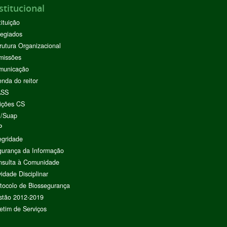
stitucional
tituição
egiados
rutura Organizacional
missões
municação
nda do reitor
ASS
ições CS
I/Suap
P
egridade
urança da Informação
nsulta à Comunidade
vidade Disciplinar
tocolo de Biossegurança
stão 2012-2019
etim de Serviços