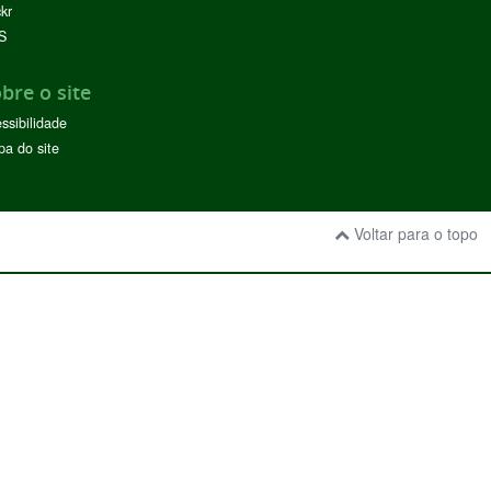
ckr
S
bre o site
ssibilidade
a do site
Voltar para o topo