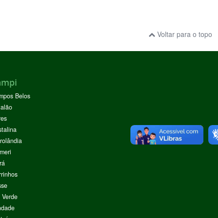
Voltar para o topo
ampi
mpos Belos
alão
res
stalina
rolândia
meri
rá
rinhos
sse
 Verde
ndade