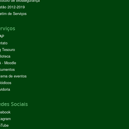
tocolo de Biossegurança
stão 2012-2019
etim de Serviços
rviços
AP
ntato
g Tesouro
lioteca
 - Moodle
cumentos
tema de eventos
iódicos
idoria
des Sociais
cebook
tagram
uTube