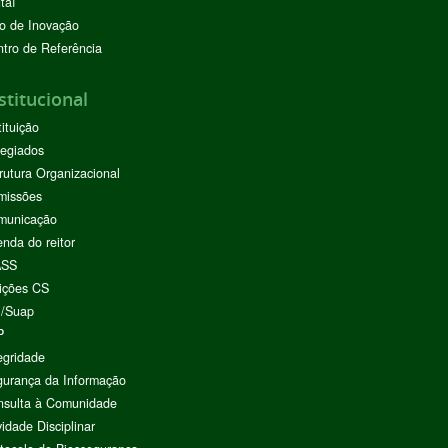
taí
o de Inovação
tro de Referência
stitucional
tituição
egiados
rutura Organizacional
missões
municação
nda do reitor
ASS
ições CS
I/Suap
P
egridade
urança da Informação
nsulta à Comunidade
vidade Disciplinar