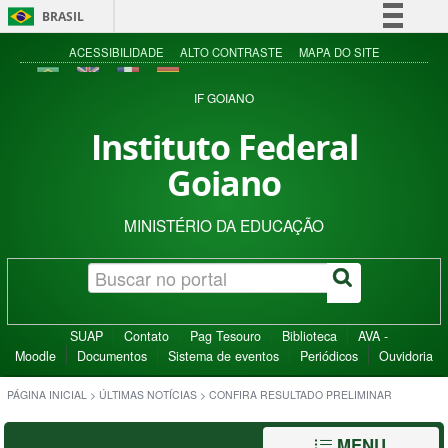
BRASIL
Simplifique!
ACESSIBILIDADE
ALTO CONTRASTE
MAPA DO SITE
Comunica BR
IF GOIANO
Participe
Instituto Federal
Acesso à informação
Goiano
Legislação
Canais
MINISTÉRIO DA EDUCAÇÃO
SUAP
Contato
Pag Tesouro
Biblioteca
AVA -
Moodle
Documentos
Sistema de eventos
Periódicos
Ouvidoria
PÁGINA INICIAL
>
ÚLTIMAS NOTÍCIAS
>
CONFIRA RESULTADO PRELIMINAR
MENU