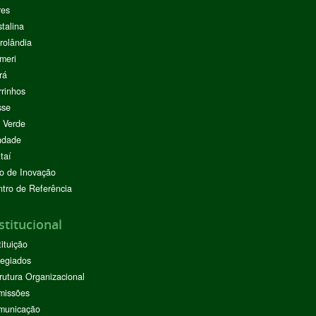
res
stalina
rolândia
meri
rá
rinhos
sse
 Verde
ndade
taí
o de Inovação
tro de Referência
stitucional
tituição
egiados
rutura Organizacional
missões
municação