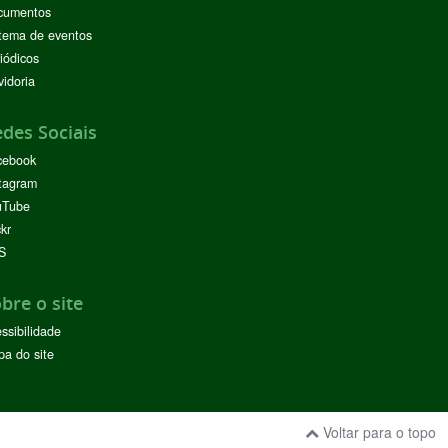
cumentos
tema de eventos
iódicos
idoria
des Sociais
cebook
tagram
uTube
ckr
S
bre o site
ssibilidade
a do site
Voltar para o topo