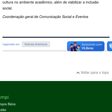
cultura no ambiente acadêmico, além de viabilizar a inclusão
social.
Coordenação-geral de Comunicação Social e Eventos
registrado em:
Notícias Anteriores
Voltar para o topo
ampi
mpos Belos
alão