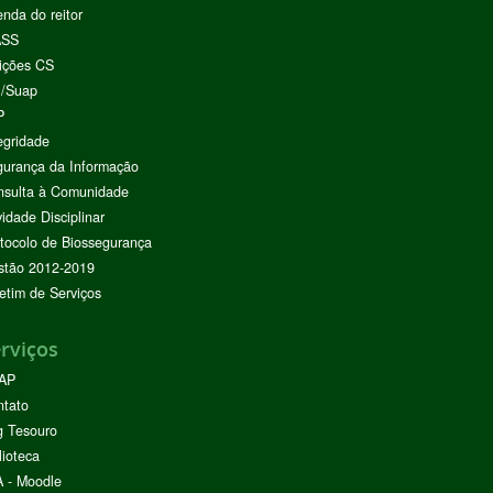
nda do reitor
ASS
ições CS
I/Suap
P
egridade
urança da Informação
nsulta à Comunidade
vidade Disciplinar
tocolo de Biossegurança
stão 2012-2019
etim de Serviços
rviços
AP
ntato
g Tesouro
lioteca
 - Moodle