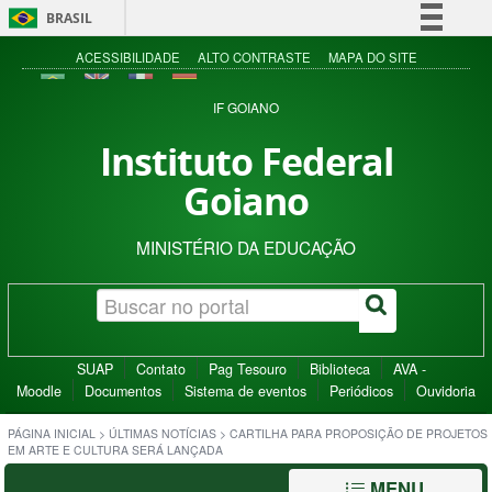
BRASIL
Simplifique!
ACESSIBILIDADE
ALTO CONTRASTE
MAPA DO SITE
Comunica BR
IF GOIANO
Participe
Instituto Federal
Acesso à informação
Goiano
Legislação
Canais
MINISTÉRIO DA EDUCAÇÃO
SUAP
Contato
Pag Tesouro
Biblioteca
AVA -
Moodle
Documentos
Sistema de eventos
Periódicos
Ouvidoria
PÁGINA INICIAL
>
ÚLTIMAS NOTÍCIAS
>
CARTILHA PARA PROPOSIÇÃO DE PROJETOS
EM ARTE E CULTURA SERÁ LANÇADA
MENU