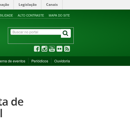
mação
Legislação
Canais
BILIDADE
ALTO CONTRASTE
MAPA DO SITE
tema de eventos
Periódicos
Ouvidoria
ta de
l