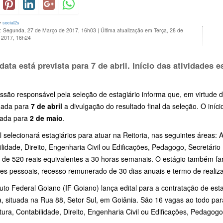
y
social2s
o: Segunda, 27 de Março de 2017, 16h03
|
Última atualização em Terça, 28 de
 2017, 16h24
data está prevista para
7 de abril
. Início das atividades 
são responsável pela seleção de estagiário informa que, em virtude d
gada para
7 de abril
a divulgação do resultado final da seleção. O iníci
ada para
2 de maio
.
l selecionará estagiários para atuar na Reitoria, nas seguintes áreas: 
lidade, Direito, Engenharia Civil ou Edificações, Pedagogo, Secretário 
 de 520 reais equivalentes a 30 horas semanais. O estágio também fará
tes pessoais, recesso remunerado de 30 dias anuais e termo de realiz
tuto Federal Goiano (IF Goiano) lança edital para a contratação de est
a, situada na Rua 88, Setor Sul, em Goiânia. São 16 vagas ao todo par
tura, Contabilidade, Direito, Engenharia Civil ou Edificações, Pedagogo