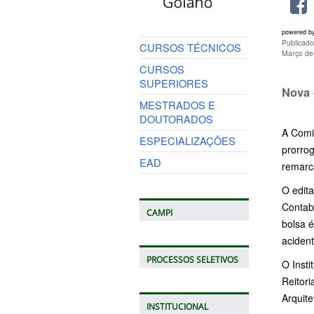
powered b
Publicad
CURSOS TÉCNICOS
Março de
CURSOS
SUPERIORES
Nova 
MESTRADOS E
DOUTORADOS
A Comis
ESPECIALIZAÇÕES
prorro
EAD
remarc
O edita
Contabi
CAMPI
bolsa é
aciden
PROCESSOS SELETIVOS
O Insti
Reitori
Arquite
INSTITUCIONAL