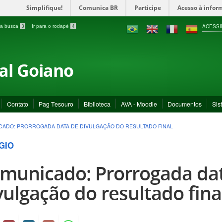
Simplifique!
Comunica BR
Participe
Acesso à infor
ACESSI
a a busca
3
Ir para o rodapé
4
ral Goiano
Contato
Pag Tesouro
Biblioteca
AVA - Moodle
Documentos
Sis
ADO: PRORROGADA DATA DE DIVULGAÇÃO DO RESULTADO FINAL
GIO
municado: Prorrogada da
vulgação do resultado fina