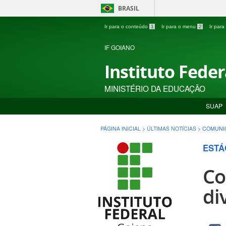
BRASIL
Ir para o conteúdo
1
Ir para o menu
2
Ir par
IF GOIANO
Instituto Fede
MINISTÉRIO DA EDUCAÇÃO
SUAP
PÁGINA INICIAL
>
ÚLTIMAS NOTÍCIAS
>
COMUNIC
ESTÁ
Co
di