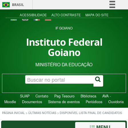
BRASIL
Simplifique!
ACESSIBILIDADE
ALTO CONTRASTE
MAPA DO SITE
Comunica BR
IF GOIANO
Participe
Instituto Federal
Acesso à informação
Goiano
Legislação
Canais
MINISTÉRIO DA EDUCAÇÃO
SUAP
Contato
Pag Tesouro
Biblioteca
AVA -
Moodle
Documentos
Sistema de eventos
Periódicos
Ouvidoria
PÁGINA INICIAL
>
ÚLTIMAS NOTÍCIAS
>
DISPONÍVEL LISTA FINAL DE CANDIDATOS
MENU