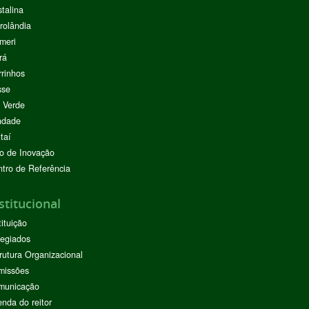
stalina
rolândia
meri
rá
rinhos
sse
 Verde
ndade
taí
o de Inovação
tro de Referência
stitucional
tituição
egiados
rutura Organizacional
missões
municação
nda do reitor