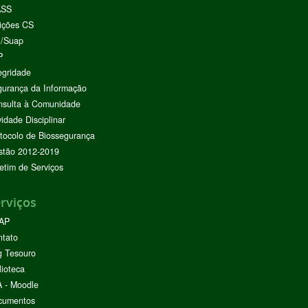
ASS
ições CS
I/Suap
P
egridade
urança da Informação
nsulta à Comunidade
vidade Disciplinar
tocolo de Biossegurança
stão 2012-2019
etim de Serviços
rviços
AP
ntato
g Tesouro
lioteca
 - Moodle
cumentos