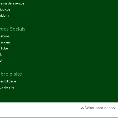
tema de eventos
iódicos
idoria
des Sociais
cebook
tagram
uTube
ckr
S
bre o site
ssibilidade
a do site
Voltar para o topo