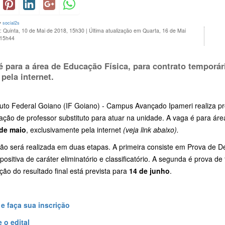
y
social2s
: Quinta, 10 de Mai de 2018, 15h30
|
Última atualização em Quarta, 16 de Mai
 15h44
é para a área de Educação Física, para contrato temporár
, pela internet.
tuto Federal Goiano (IF Goiano) - Campus Avançado Ipameri realiza pro
ação de professor substituto para atuar na unidade. A vaga é para áre
 de maio
, exclusivamente pela internet
(veja link abaixo).
ção será realizada em duas etapas. A primeira consiste em Prova de
positiva de caráter eliminatório e classificatório. A segunda é prova de tí
ção do resultado final está prevista para
14 de junho
.
 e faça sua inscrição
 o edital