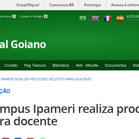
Simplifique!
Comunica BR
Participe
Acesso à infor
ACESSI
a a busca
3
Ir para o rodapé
4
ral Goiano
Contato
Pag Tesouro
Biblioteca
AVA - Moodle
Documentos
Sis
IPAMERI REALIZA PROCESSO SELETIVO PARA DOCENTE
ÇÃO
mpus Ipameri realiza proc
ra docente