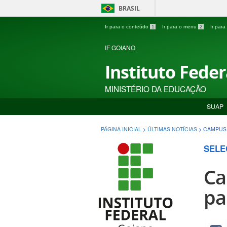
BRASIL
Ir para o conteúdo
1
Ir para o menu
2
Ir par
IF GOIANO
Instituto Fede
MINISTÉRIO DA EDUCAÇÃO
SUAP
PÁGINA INICIAL
>
ÚLTIMAS NOTÍCIAS
>
CAMPUS 
SELE
Ca
pa