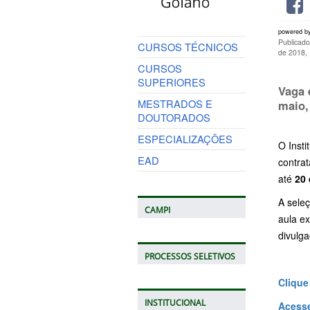
powered b
Publicado
CURSOS TÉCNICOS
de 2018,
CURSOS
SUPERIORES
Vaga 
MESTRADOS E
maio
DOUTORADOS
ESPECIALIZAÇÕES
O Insti
EAD
contrat
até
20
A sele
CAMPI
aula ex
divulga
PROCESSOS SELETIVOS
Clique
INSTITUCIONAL
Acesse