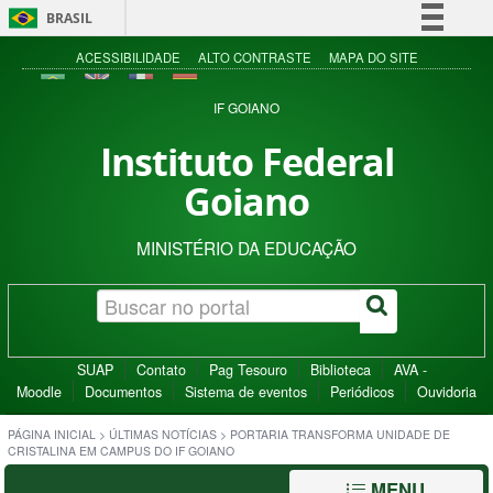
BRASIL
Simplifique!
ACESSIBILIDADE
ALTO CONTRASTE
MAPA DO SITE
Comunica BR
IF GOIANO
Participe
Instituto Federal
Acesso à informação
Goiano
Legislação
Canais
MINISTÉRIO DA EDUCAÇÃO
SUAP
Contato
Pag Tesouro
Biblioteca
AVA -
Moodle
Documentos
Sistema de eventos
Periódicos
Ouvidoria
PÁGINA INICIAL
>
ÚLTIMAS NOTÍCIAS
>
PORTARIA TRANSFORMA UNIDADE DE
CRISTALINA EM CAMPUS DO IF GOIANO
MENU