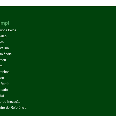
ampi
mpos Belos
alão
res
stalina
rolândia
meri
rá
rinhos
sse
 Verde
ndade
taí
o de Inovação
tro de Referência