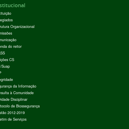
stitucional
tituição
egiados
rutura Organizacional
missões
municação
nda do reitor
ASS
ições CS
I/Suap
P
egridade
urança da Informação
nsulta à Comunidade
vidade Disciplinar
tocolo de Biossegurança
stão 2012-2019
etim de Serviços