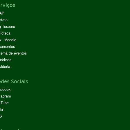
rviços
AP
ntato
g Tesouro
lioteca
 - Moodle
cumentos
tema de eventos
iódicos
idoria
des Sociais
cebook
tagram
uTube
ckr
S