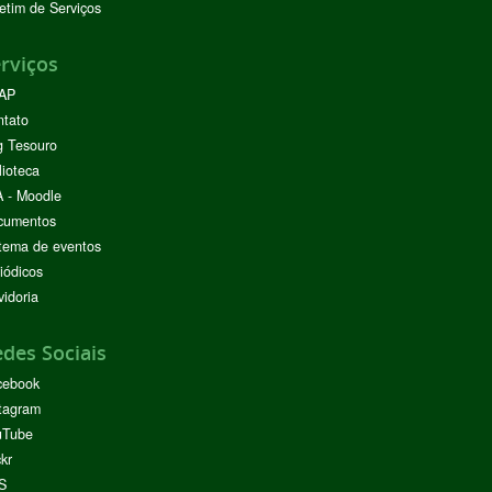
etim de Serviços
rviços
AP
ntato
g Tesouro
lioteca
 - Moodle
cumentos
tema de eventos
iódicos
idoria
des Sociais
cebook
tagram
uTube
ckr
S