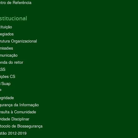
tro de Referência
stitucional
tituição
egiados
rutura Organizacional
missões
municação
nda do reitor
ASS
ições CS
I/Suap
P
egridade
urança da Informação
nsulta à Comunidade
vidade Disciplinar
tocolo de Biossegurança
stão 2012-2019