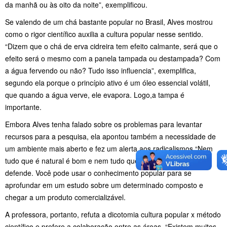
da manhã ou às oito da noite”, exemplificou.
Se valendo de um chá bastante popular no Brasil, Alves mostrou
como o rigor científico auxilia a cultura popular nesse sentido.
“Dizem que o chá de erva cidreira tem efeito calmante, será que o
efeito será o mesmo com a panela tampada ou destampada? Com
a água fervendo ou não? Tudo isso influencia”, exemplifica,
segundo ela porque o princípio ativo é um óleo essencial volátil,
que quando a água verve, ele evapora. Logo,a tampa é
importante.
Embora Alves tenha falado sobre os problemas para levantar
recursos para a pesquisa, ela apontou também a necessidade de
um ambiente mais aberto e fez um alerta aos radicalismos.“Nem
tudo que é natural é bom e nem tudo que é sintético é ruim',
defende. Você pode usar o conhecimento popular para se
aprofundar em um estudo sobre um determinado composto e
chegar a um produto comercializável.
A professora, portanto, refuta a dicotomia cultura popular x método
científico e prefere a colaboração entre as áreas. “Existem muitos