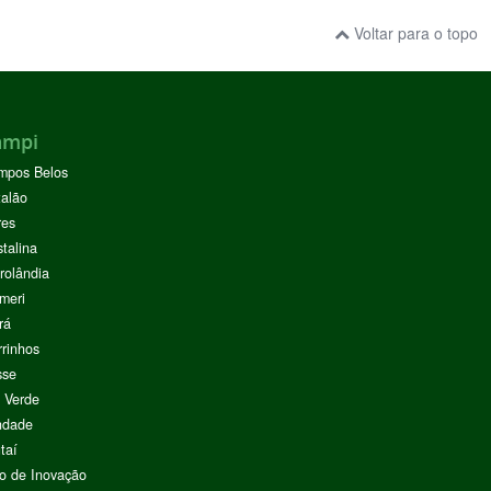
Voltar para o topo
ampi
mpos Belos
alão
res
stalina
rolândia
meri
rá
rinhos
sse
 Verde
ndade
taí
o de Inovação