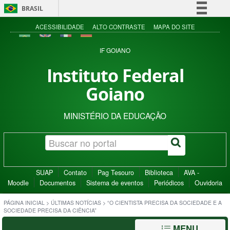
BRASIL
Simplifique!
ACESSIBILIDADE
ALTO CONTRASTE
MAPA DO SITE
Comunica BR
IF GOIANO
Participe
Instituto Federal
Acesso à informação
Goiano
Legislação
Canais
MINISTÉRIO DA EDUCAÇÃO
SUAP
Contato
Pag Tesouro
Biblioteca
AVA -
Moodle
Documentos
Sistema de eventos
Periódicos
Ouvidoria
PÁGINA INICIAL
>
ÚLTIMAS NOTÍCIAS
>
“O CIENTISTA PRECISA DA SOCIEDADE E A
SOCIEDADE PRECISA DA CIÊNCIA”
MENU