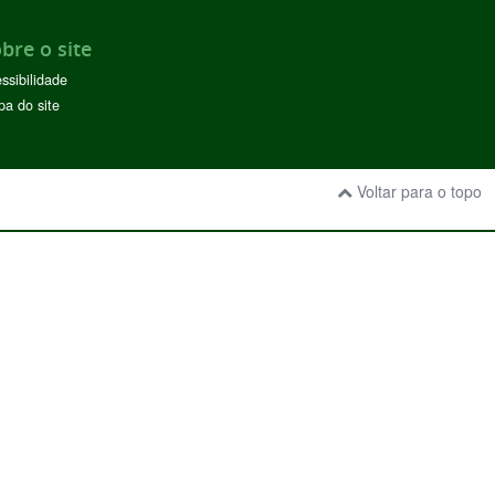
bre o site
ssibilidade
a do site
Voltar para o topo