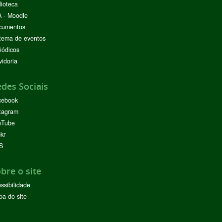
lioteca
 - Moodle
cumentos
tema de eventos
iódicos
idoria
des Sociais
cebook
tagram
uTube
ckr
S
bre o site
ssibilidade
a do site