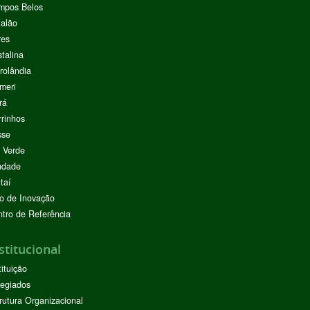
mpos Belos
alão
res
stalina
rolândia
meri
rá
rinhos
sse
 Verde
ndade
taí
o de Inovação
tro de Referência
stitucional
tituição
egiados
rutura Organizacional