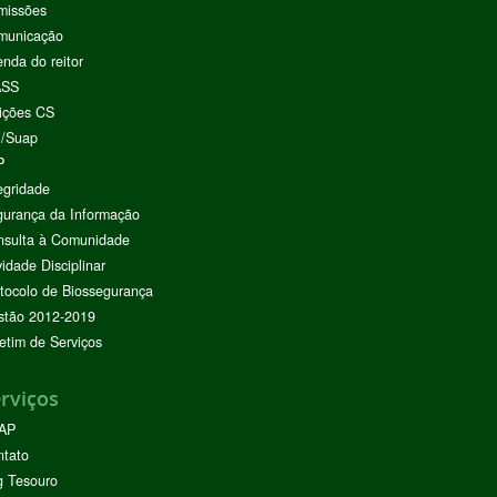
missões
municação
nda do reitor
ASS
ições CS
I/Suap
P
egridade
urança da Informação
nsulta à Comunidade
vidade Disciplinar
tocolo de Biossegurança
stão 2012-2019
etim de Serviços
rviços
AP
ntato
g Tesouro