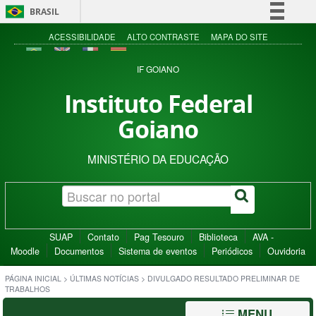
BRASIL
Simplifique!
ACESSIBILIDADE
ALTO CONTRASTE
MAPA DO SITE
Comunica BR
IF GOIANO
Participe
Instituto Federal
Acesso à informação
Goiano
Legislação
Canais
MINISTÉRIO DA EDUCAÇÃO
SUAP
Contato
Pag Tesouro
Biblioteca
AVA -
Moodle
Documentos
Sistema de eventos
Periódicos
Ouvidoria
PÁGINA INICIAL
>
ÚLTIMAS NOTÍCIAS
>
DIVULGADO RESULTADO PRELIMINAR DE
TRABALHOS
MENU