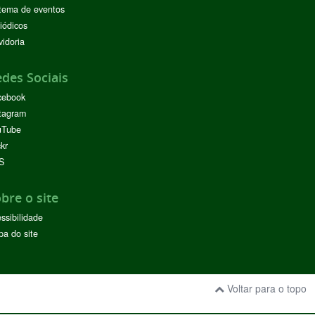
tema de eventos
iódicos
idoria
des Sociais
cebook
tagram
uTube
ckr
S
bre o site
ssibilidade
a do site
Voltar para o topo