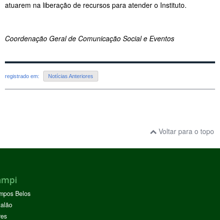
atuarem na liberação de recursos para atender o Instituto.
Coordenação Geral de Comunicação Social e Eventos
registrado em:
Notícias Anteriores
Voltar para o topo
ampi
mpos Belos
alão
res