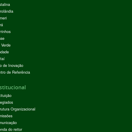
stalina
rolândia
meri
rá
rinhos
sse
 Verde
ndade
taí
o de Inovação
tro de Referência
stitucional
tituição
egiados
rutura Organizacional
missões
municação
nda do reitor