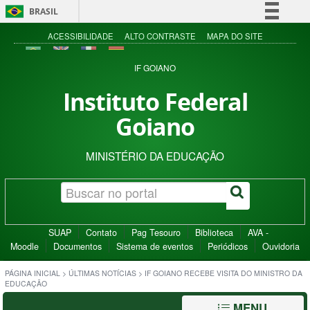
BRASIL
Simplifique!
ACESSIBILIDADE
ALTO CONTRASTE
MAPA DO SITE
Comunica BR
IF GOIANO
Participe
Instituto Federal
Acesso à informação
Goiano
Legislação
Canais
MINISTÉRIO DA EDUCAÇÃO
SUAP
Contato
Pag Tesouro
Biblioteca
AVA -
Moodle
Documentos
Sistema de eventos
Periódicos
Ouvidoria
PÁGINA INICIAL
>
ÚLTIMAS NOTÍCIAS
>
IF GOIANO RECEBE VISITA DO MINISTRO DA
EDUCAÇÃO
MENU