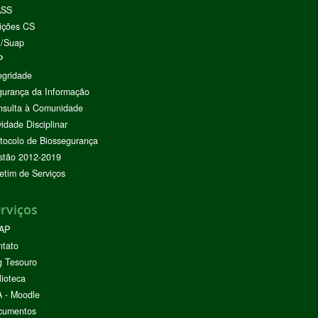
ASS
ições CS
I/Suap
P
egridade
urança da Informação
nsulta à Comunidade
vidade Disciplinar
tocolo de Biossegurança
stão 2012-2019
etim de Serviços
rviços
AP
ntato
g Tesouro
lioteca
 - Moodle
cumentos