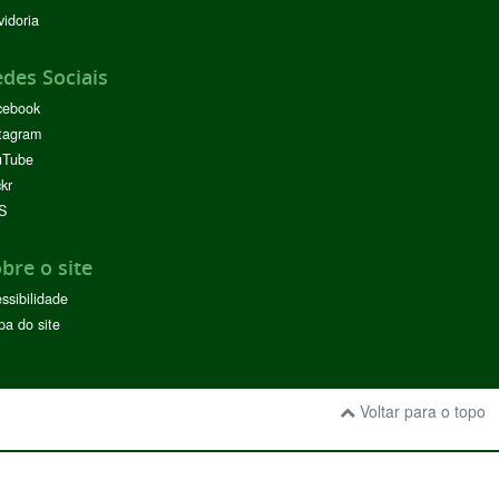
idoria
des Sociais
cebook
tagram
uTube
ckr
S
bre o site
ssibilidade
a do site
Voltar para o topo