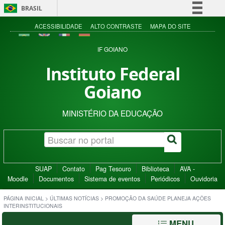
BRASIL
Simplifique!
ACESSIBILIDADE
ALTO CONTRASTE
MAPA DO SITE
Comunica BR
IF GOIANO
Participe
Instituto Federal
Acesso à informação
Goiano
Legislação
Canais
MINISTÉRIO DA EDUCAÇÃO
SUAP
Contato
Pag Tesouro
Biblioteca
AVA -
Moodle
Documentos
Sistema de eventos
Periódicos
Ouvidoria
PÁGINA INICIAL
>
ÚLTIMAS NOTÍCIAS
>
PROMOÇÃO DA SAÚDE PLANEJA AÇÕES
INTERINSTITUCIONAIS
MENU