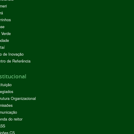
meri
rá
rinhos
sse
 Verde
ndade
taí
o de Inovação
tro de Referência
stitucional
tituição
egiados
rutura Organizacional
missões
municação
nda do reitor
ASS
ições CS