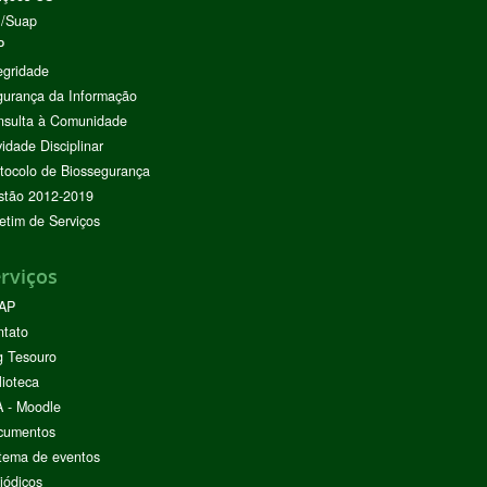
I/Suap
P
egridade
urança da Informação
nsulta à Comunidade
vidade Disciplinar
tocolo de Biossegurança
stão 2012-2019
etim de Serviços
rviços
AP
ntato
g Tesouro
lioteca
 - Moodle
cumentos
tema de eventos
iódicos