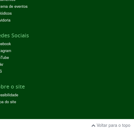
tema de eventos
iódicos
idoria
des Sociais
cebook
tagram
uTube
ckr
S
bre o site
ssibilidade
a do site
Voltar para o topo