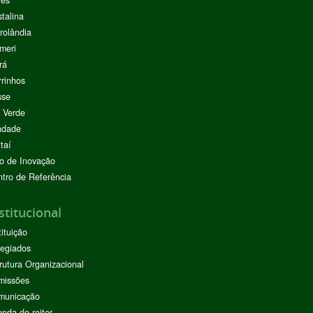
res
stalina
rolândia
meri
rá
rinhos
sse
 Verde
ndade
taí
o de Inovação
tro de Referência
stitucional
tituição
egiados
rutura Organizacional
missões
municação
nda do reitor