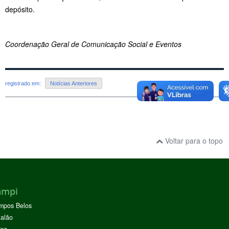
depósito.
Coordenação Geral de Comunicação Social e Eventos
registrado em:
Notícias Anteriores
Voltar para o topo
ampi
mpos Belos
alão