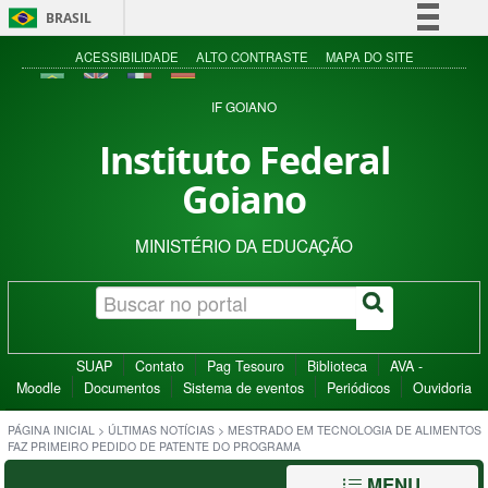
BRASIL
Simplifique!
ACESSIBILIDADE
ALTO CONTRASTE
MAPA DO SITE
Comunica BR
IF GOIANO
Participe
Instituto Federal
Acesso à informação
Goiano
Legislação
Canais
MINISTÉRIO DA EDUCAÇÃO
SUAP
Contato
Pag Tesouro
Biblioteca
AVA -
Moodle
Documentos
Sistema de eventos
Periódicos
Ouvidoria
PÁGINA INICIAL
>
ÚLTIMAS NOTÍCIAS
>
MESTRADO EM TECNOLOGIA DE ALIMENTOS
FAZ PRIMEIRO PEDIDO DE PATENTE DO PROGRAMA
MENU