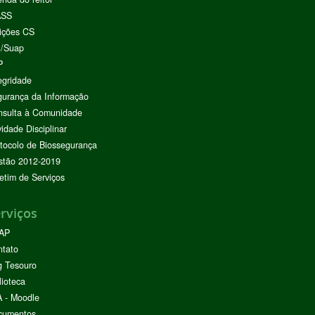
ASS
ições CS
I/Suap
P
egridade
urança da Informação
nsulta à Comunidade
vidade Disciplinar
tocolo de Biossegurança
stão 2012-2019
etim de Serviços
rviços
AP
ntato
g Tesouro
lioteca
 - Moodle
cumentos