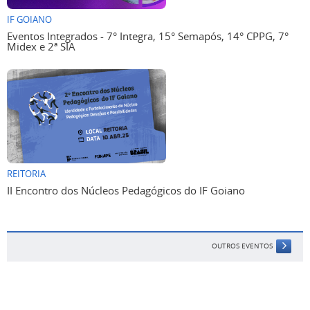
IF GOIANO
Eventos Integrados - 7° Integra, 15° Semapós, 14° CPPG, 7°
Midex e 2ª SIA
REITORIA
II Encontro dos Núcleos Pedagógicos do IF Goiano
OUTROS EVENTOS