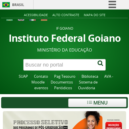
BRASIL
Simplifique!
ACESSIBILIDADE
ALTO CONTRASTE
MAPA DO SITE
Comunica BR
IF GOIANO
Participe
Instituto Federal Goiano
Acesso à informação
MINISTÉRIO DA EDUCAÇÃO
Legislação
Canais
SUAP
Contato
Pag Tesouro
Biblioteca
AVA -
Moodle
Documentos
Sistema de
eventos
Periódicos
Ouvidoria
MENU