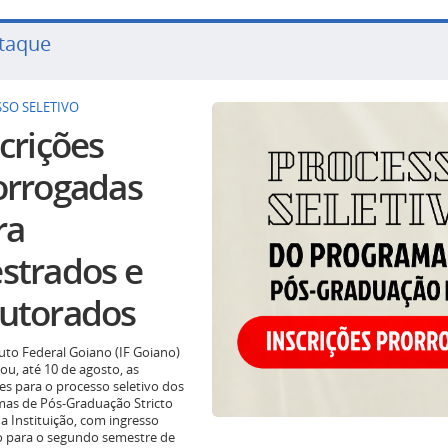
taque
SO SELETIVO
crições
orrogadas
ra
strados e
utorados
tuto Federal Goiano (IF Goiano)
ou, até 10 de agosto, as
ões para o processo seletivo dos
as de Pós-Graduação Stricto
a Instituição, com ingresso
o para o segundo semestre de