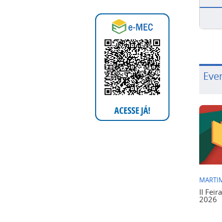
Eve
MARTIM
II Feir
2026