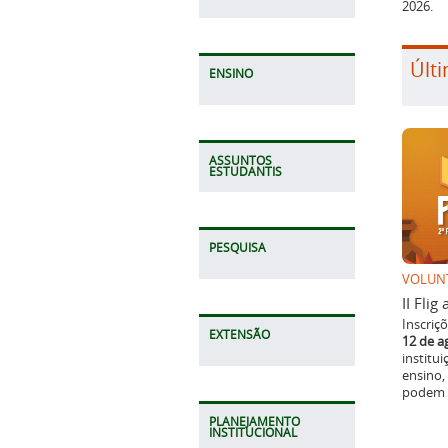
2026.
Últi
ENSINO
ASSUNTOS
ESTUDANTIS
PESQUISA
VOLUN
II Fli
Inscriç
EXTENSÃO
12 de a
institu
ensino,
podem p
PLANEJAMENTO
INSTITUCIONAL