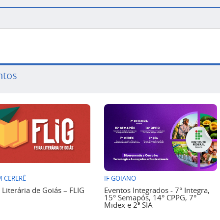
ntos
 CERERÊ
IF GOIANO
a Literária de Goiás – FLIG
Eventos Integrados - 7° Integra,
15° Semapós, 14° CPPG, 7°
Midex e 2ª SIA