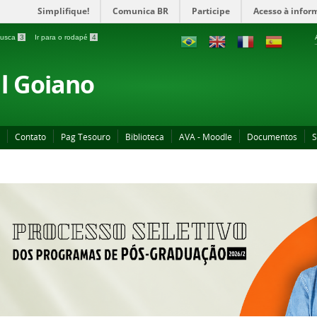
Simplifique!
Comunica BR
Participe
Acesso à infor
 busca
3
Ir para o rodapé
4
al Goiano
Contato
Pag Tesouro
Biblioteca
AVA - Moodle
Documentos
S