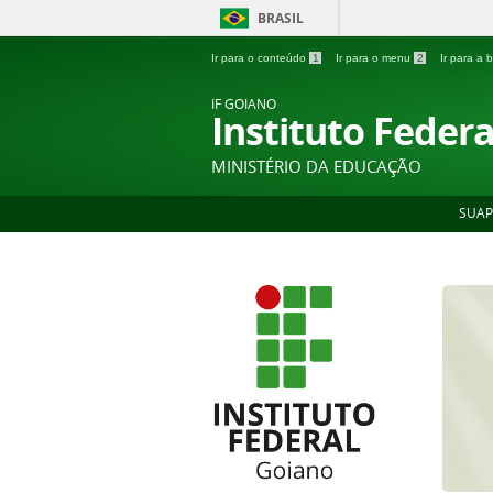
BRASIL
Ir para o conteúdo
1
Ir para o menu
2
Ir para a
IF GOIANO
Instituto Feder
MINISTÉRIO DA EDUCAÇÃO
SUAP