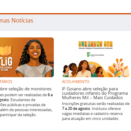
mas Notícias
TÁRIOS
ACOLHIMENTO
g abre seleção de monitores
IF Goiano abre seleção para
cuidadores infantis do Programa
ões podem ser realizadas de
6 a
Mulheres Mil – Mais Cuidados
gosto
. Estudantes de
Inscrições gratuitas serão realizadas de
ições públicas e privadas de
7 a 20 de agosto
. Instituto oferece
 além de pessoas interessadas,
vagas imediatas e cadastro reserva
articipar da seleção.
para atuação em cinco unidades.