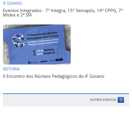
IF GOIANO
Eventos Integrados - 7° Integra, 15° Semapós, 14° CPPG, 7°
Midex e 2ª SIA
REITORIA
II Encontro dos Núcleos Pedagógicos do IF Goiano
OUTROS EVENTOS