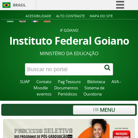
BRASIL
Simplifique!
ACESSIBILIDADE
ALTO CONTRASTE
MAPA DO SITE
Comunica BR
IF GOIANO
Participe
Instituto Federal Goiano
Acesso à informação
MINISTÉRIO DA EDUCAÇÃO
Legislação
Canais
SUAP
Contato
Pag Tesouro
Biblioteca
AVA -
Moodle
Documentos
Sistema de
eventos
Periódicos
Ouvidoria
MENU