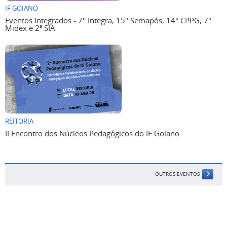
IF GOIANO
Eventos Integrados - 7° Integra, 15° Semapós, 14° CPPG, 7°
Midex e 2ª SIA
REITORIA
II Encontro dos Núcleos Pedagógicos do IF Goiano
OUTROS EVENTOS