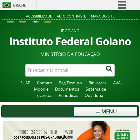
BRASIL
Simplifique!
ACESSIBILIDADE
ALTO CONTRASTE
MAPA DO SITE
Comunica BR
IF GOIANO
Participe
Instituto Federal Goiano
Acesso à informação
MINISTÉRIO DA EDUCAÇÃO
Legislação
Canais
SUAP
Contato
Pag Tesouro
Biblioteca
AVA -
Moodle
Documentos
Sistema de
eventos
Periódicos
Ouvidoria
MENU