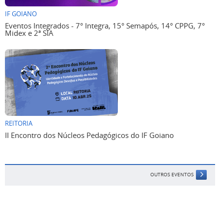
IF GOIANO
Eventos Integrados - 7° Integra, 15° Semapós, 14° CPPG, 7°
Midex e 2ª SIA
REITORIA
II Encontro dos Núcleos Pedagógicos do IF Goiano
OUTROS EVENTOS