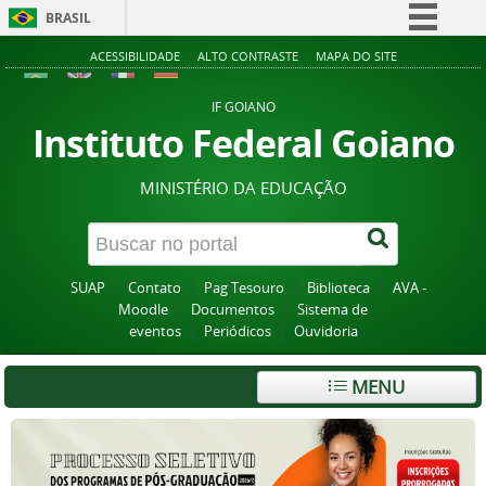
BRASIL
Simplifique!
ACESSIBILIDADE
ALTO CONTRASTE
MAPA DO SITE
Comunica BR
IF GOIANO
Participe
Instituto Federal Goiano
Acesso à informação
MINISTÉRIO DA EDUCAÇÃO
Legislação
Canais
SUAP
Contato
Pag Tesouro
Biblioteca
AVA -
Moodle
Documentos
Sistema de
eventos
Periódicos
Ouvidoria
MENU