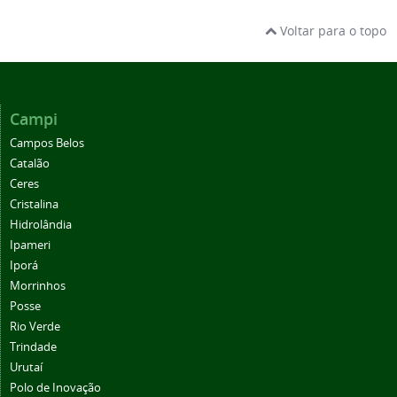
Voltar para o topo
Campi
Campos Belos
Catalão
Ceres
Cristalina
Hidrolândia
Ipameri
Iporá
Morrinhos
Posse
Rio Verde
Trindade
Urutaí
Polo de Inovação
Centro de Referência