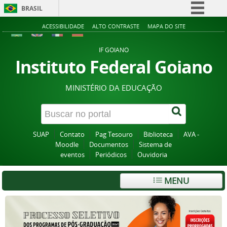
BRASIL
Simplifique!
ACESSIBILIDADE
ALTO CONTRASTE
MAPA DO SITE
Comunica BR
IF GOIANO
Participe
Instituto Federal Goiano
Acesso à informação
MINISTÉRIO DA EDUCAÇÃO
Legislação
Canais
SUAP
Contato
Pag Tesouro
Biblioteca
AVA -
Moodle
Documentos
Sistema de
eventos
Periódicos
Ouvidoria
MENU