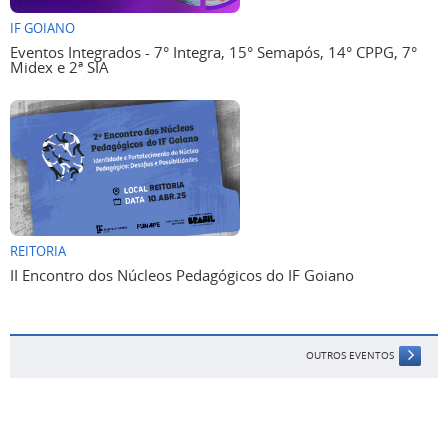
IF GOIANO
Eventos Integrados - 7° Integra, 15° Semapós, 14° CPPG, 7°
Midex e 2ª SIA
REITORIA
II Encontro dos Núcleos Pedagógicos do IF Goiano
OUTROS EVENTOS