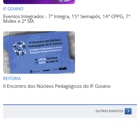
IF GOIANO
Eventos Integrados - 7° Integra, 15° Semapós, 14° CPPG, 7°
Midex e 2ª SIA
REITORIA
II Encontro dos Núcleos Pedagógicos do IF Goiano
OUTROS EVENTOS