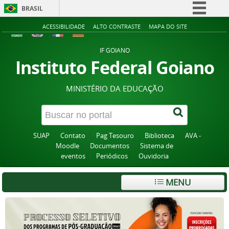
BRASIL
Simplifique!
ACESSIBILIDADE
ALTO CONTRASTE
MAPA DO SITE
Comunica BR
IF GOIANO
Participe
Instituto Federal Goiano
Acesso à informação
MINISTÉRIO DA EDUCAÇÃO
Legislação
Canais
SUAP
Contato
Pag Tesouro
Biblioteca
AVA -
Moodle
Documentos
Sistema de
eventos
Periódicos
Ouvidoria
MENU