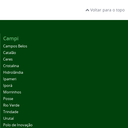
Voltar para o topo
Campi
Campos Belos
Catalão
Ceres
Cristalina
Hidrolândia
Ipameri
Iporá
Morrinhos
Posse
Rio Verde
Trindade
Urutaí
Polo de Inovação
Centro de Referência