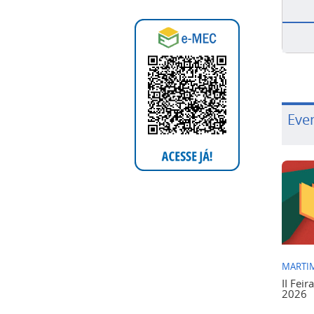
Eve
MARTIM
II Feir
2026