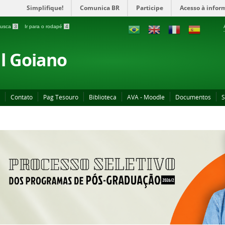
Simplifique!
Comunica BR
Participe
Acesso à infor
 busca
3
Ir para o rodapé
4
al Goiano
Contato
Pag Tesouro
Biblioteca
AVA - Moodle
Documentos
S