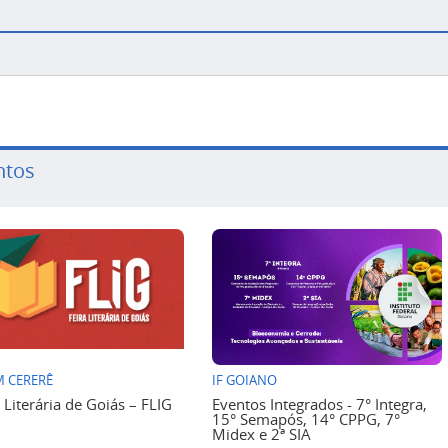
ntos
 CERERÊ
IF GOIANO
a Literária de Goiás – FLIG
Eventos Integrados - 7° Integra,
15° Semapós, 14° CPPG, 7°
Midex e 2ª SIA