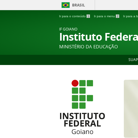
BRASIL
Ir para o conteúdo
1
Ir para o menu
2
Ir para a
IF GOIANO
Instituto Feder
MINISTÉRIO DA EDUCAÇÃO
SUAP