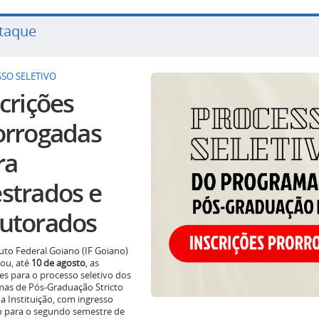
taque
SO SELETIVO
crições
orrogadas
ra
strados e
utorados
tuto Federal Goiano (IF Goiano)
ou, até
10 de agosto
, as
ões para o processo seletivo dos
as de Pós-Graduação Stricto
a Instituição, com ingresso
o para o segundo semestre de