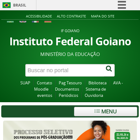
BRASIL
Simplifique!
ACESSIBILIDADE
ALTO CONTRASTE
MAPA DO SITE
Comunica BR
IF GOIANO
Participe
Instituto Federal Goiano
Acesso à informação
MINISTÉRIO DA EDUCAÇÃO
Legislação
Canais
SUAP
Contato
Pag Tesouro
Biblioteca
AVA -
Moodle
Documentos
Sistema de
eventos
Periódicos
Ouvidoria
MENU