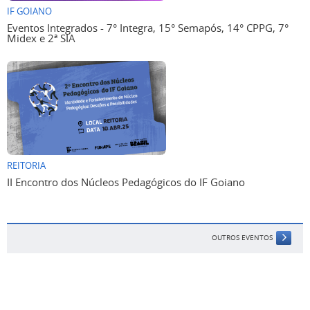
IF GOIANO
Eventos Integrados - 7° Integra, 15° Semapós, 14° CPPG, 7°
Midex e 2ª SIA
REITORIA
II Encontro dos Núcleos Pedagógicos do IF Goiano
OUTROS EVENTOS