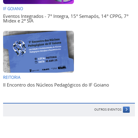
IF GOIANO
Eventos Integrados - 7° Integra, 15° Semapós, 14° CPPG, 7°
Midex e 2ª SIA
REITORIA
II Encontro dos Núcleos Pedagógicos do IF Goiano
OUTROS EVENTOS