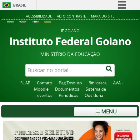
BRASIL
Simplifique!
ACESSIBILIDADE
ALTO CONTRASTE
MAPA DO SITE
Comunica BR
IF GOIANO
Participe
Instituto Federal Goiano
Acesso à informação
MINISTÉRIO DA EDUCAÇÃO
Legislação
Canais
SUAP
Contato
Pag Tesouro
Biblioteca
AVA -
Moodle
Documentos
Sistema de
eventos
Periódicos
Ouvidoria
MENU