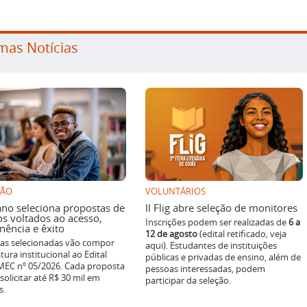
mas Notícias
SÃO
VOLUNTÁRIOS
ano seleciona propostas de
II Flig abre seleção de monitores
os voltados ao acesso,
Inscrições podem ser realizadas de
6 a
ência e êxito
12 de agosto
(edital retificado, veja
ivas selecionadas vão compor
aqui). Estudantes de instituições
tura institucional ao Edital
públicas e privadas de ensino, além de
EC nº 05/2026. Cada proposta
pessoas interessadas, podem
solicitar até R$ 30 mil em
participar da seleção.
s.