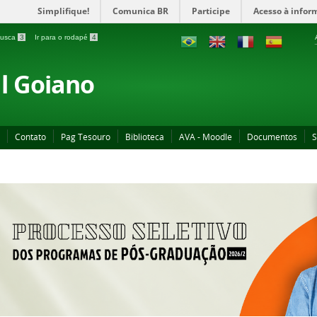
Simplifique!
Comunica BR
Participe
Acesso à infor
 busca
3
Ir para o rodapé
4
al Goiano
Contato
Pag Tesouro
Biblioteca
AVA - Moodle
Documentos
S