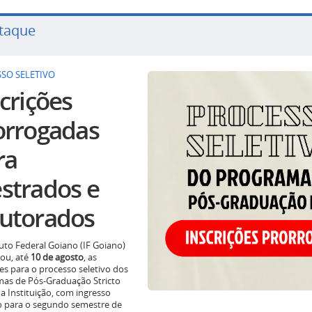
taque
SO SELETIVO
crições
orrogadas
ra
strados e
utorados
tuto Federal Goiano (IF Goiano)
ou, até
10 de agosto
, as
ões para o processo seletivo dos
as de Pós-Graduação Stricto
a Instituição, com ingresso
o para o segundo semestre de