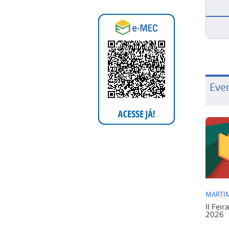
Eve
MARTIM
II Feir
2026