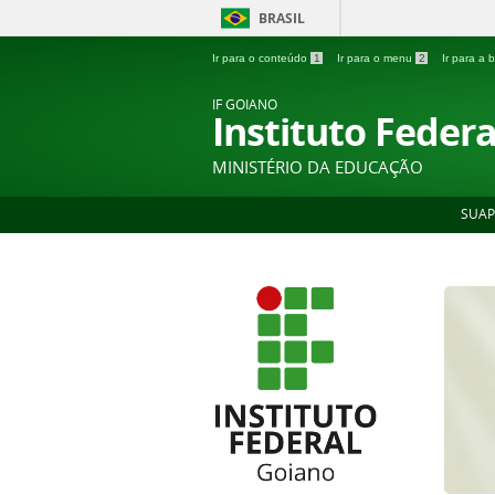
BRASIL
Ir para o conteúdo
1
Ir para o menu
2
Ir para a
IF GOIANO
Instituto Feder
MINISTÉRIO DA EDUCAÇÃO
SUAP