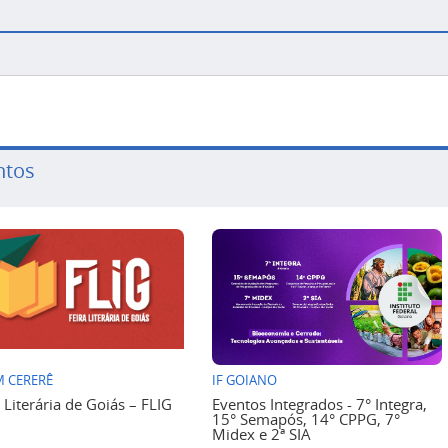
ntos
 CERERÊ
IF GOIANO
a Literária de Goiás – FLIG
Eventos Integrados - 7° Integra,
15° Semapós, 14° CPPG, 7°
Midex e 2ª SIA