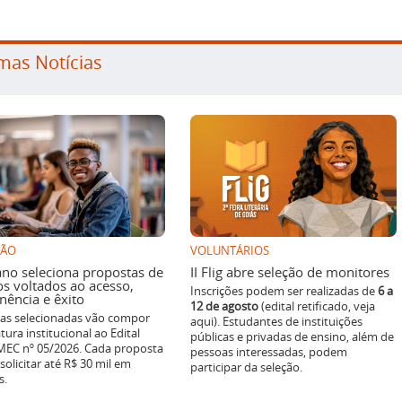
mas Notícias
SÃO
VOLUNTÁRIOS
ano seleciona propostas de
II Flig abre seleção de monitores
os voltados ao acesso,
Inscrições podem ser realizadas de
6 a
ência e êxito
12 de agosto
(edital retificado, veja
ivas selecionadas vão compor
aqui). Estudantes de instituições
tura institucional ao Edital
públicas e privadas de ensino, além de
EC nº 05/2026. Cada proposta
pessoas interessadas, podem
solicitar até R$ 30 mil em
participar da seleção.
s.