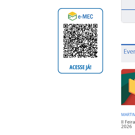
Eve
MARTIM
II Feir
2026