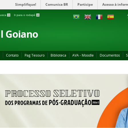
Simplifique!
Comunica BR
Participe
Acesso à infor
 busca
3
Ir para o rodapé
4
al Goiano
Contato
Pag Tesouro
Biblioteca
AVA - Moodle
Documentos
S