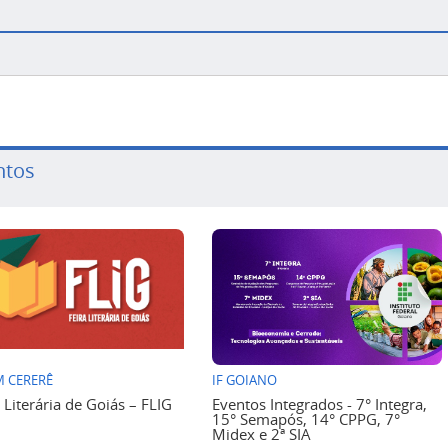
ntos
 CERERÊ
IF GOIANO
a Literária de Goiás – FLIG
Eventos Integrados - 7° Integra,
15° Semapós, 14° CPPG, 7°
Midex e 2ª SIA