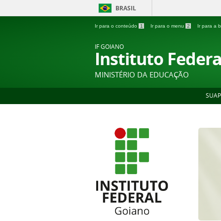
BRASIL
Ir para o conteúdo
1
Ir para o menu
2
Ir para a
IF GOIANO
Instituto Feder
MINISTÉRIO DA EDUCAÇÃO
SUAP