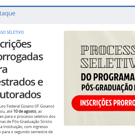
taque
SO SELETIVO
crições
orrogadas
ra
strados e
utorados
tuto Federal Goiano (IF Goiano)
ou, até
10 de agosto
, as
ões para o processo seletivo dos
as de Pós-Graduação Stricto
a Instituição, com ingresso
o para o segundo semestre de