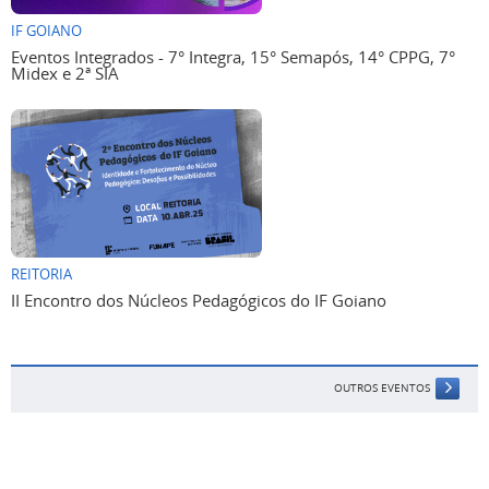
IF GOIANO
Eventos Integrados - 7° Integra, 15° Semapós, 14° CPPG, 7°
Midex e 2ª SIA
REITORIA
II Encontro dos Núcleos Pedagógicos do IF Goiano
OUTROS EVENTOS