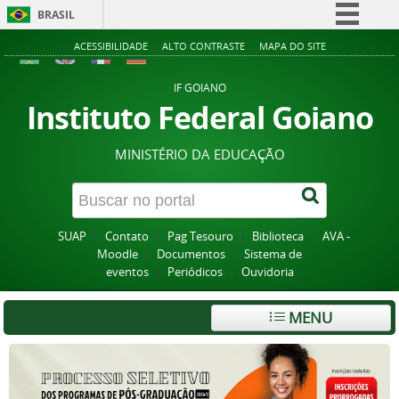
BRASIL
Simplifique!
ACESSIBILIDADE
ALTO CONTRASTE
MAPA DO SITE
Comunica BR
IF GOIANO
Participe
Instituto Federal Goiano
Acesso à informação
MINISTÉRIO DA EDUCAÇÃO
Legislação
Canais
SUAP
Contato
Pag Tesouro
Biblioteca
AVA -
Moodle
Documentos
Sistema de
eventos
Periódicos
Ouvidoria
MENU