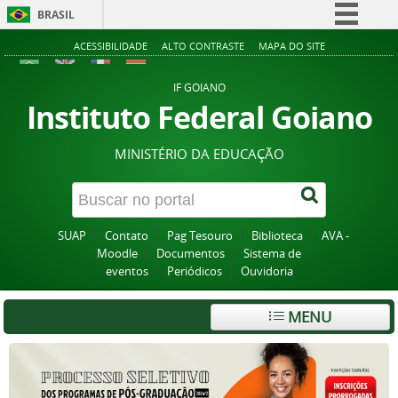
BRASIL
Simplifique!
ACESSIBILIDADE
ALTO CONTRASTE
MAPA DO SITE
Comunica BR
IF GOIANO
Participe
Instituto Federal Goiano
Acesso à informação
MINISTÉRIO DA EDUCAÇÃO
Legislação
Canais
SUAP
Contato
Pag Tesouro
Biblioteca
AVA -
Moodle
Documentos
Sistema de
eventos
Periódicos
Ouvidoria
MENU