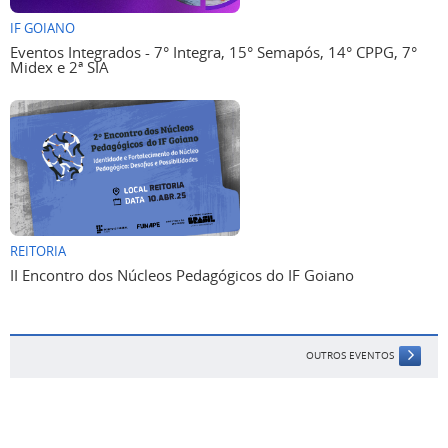
IF GOIANO
Eventos Integrados - 7° Integra, 15° Semapós, 14° CPPG, 7°
Midex e 2ª SIA
REITORIA
II Encontro dos Núcleos Pedagógicos do IF Goiano
OUTROS EVENTOS