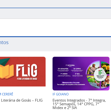
ntos
 CERERÊ
IF GOIANO
a Literária de Goiás – FLIG
Eventos Integrados - 7° Integra,
15° Semapós, 14° CPPG, 7°
Midex e 2ª SIA