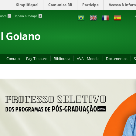
Simplifique!
Comunica BR
Participe
Acesso à infor
 busca
3
Ir para o rodapé
4
al Goiano
Contato
Pag Tesouro
Biblioteca
AVA - Moodle
Documentos
S