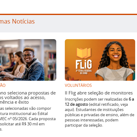
mas Notícias
SÃO
VOLUNTÁRIOS
ano seleciona propostas de
II Flig abre seleção de monitores
os voltados ao acesso,
Inscrições podem ser realizadas de
6 a
ência e êxito
12 de agosto
(edital retificado, veja
ivas selecionadas vão compor
aqui). Estudantes de instituições
tura institucional ao Edital
públicas e privadas de ensino, além de
EC nº 05/2026. Cada proposta
pessoas interessadas, podem
solicitar até R$ 30 mil em
participar da seleção.
s.