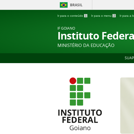
BRASIL
Ir para o conteúdo
1
Ir para o menu
2
Ir para a
IF GOIANO
Instituto Feder
MINISTÉRIO DA EDUCAÇÃO
SUAP