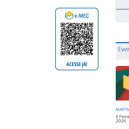
Eve
MARTIM
II Feir
2026