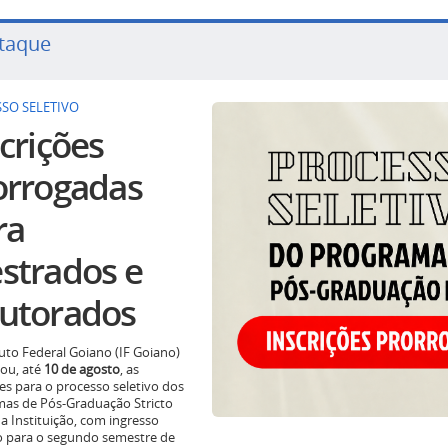
taque
SO SELETIVO
crições
orrogadas
ra
strados e
utorados
tuto Federal Goiano (IF Goiano)
ou, até
10 de agosto
, as
ões para o processo seletivo dos
as de Pós-Graduação Stricto
a Instituição, com ingresso
o para o segundo semestre de