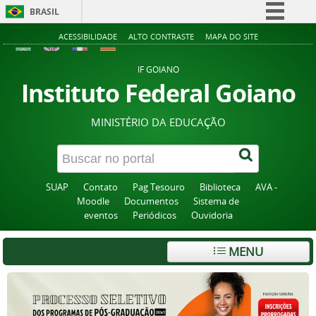
BRASIL
Simplifique!
ACESSIBILIDADE
ALTO CONTRASTE
MAPA DO SITE
Comunica BR
IF GOIANO
Participe
Instituto Federal Goiano
Acesso à informação
MINISTÉRIO DA EDUCAÇÃO
Legislação
Canais
SUAP
Contato
Pag Tesouro
Biblioteca
AVA -
Moodle
Documentos
Sistema de
eventos
Periódicos
Ouvidoria
MENU