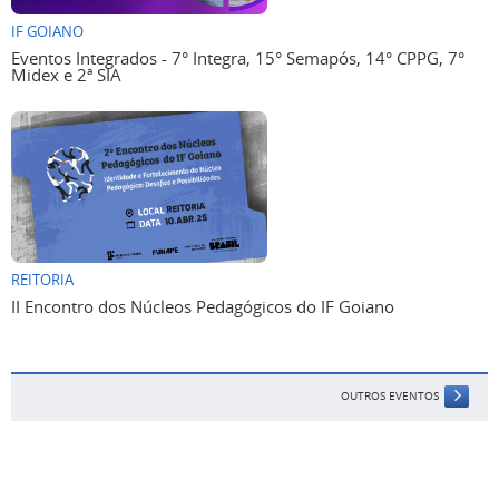
IF GOIANO
Eventos Integrados - 7° Integra, 15° Semapós, 14° CPPG, 7°
Midex e 2ª SIA
REITORIA
II Encontro dos Núcleos Pedagógicos do IF Goiano
OUTROS EVENTOS