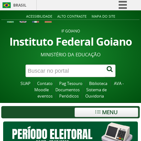
BRASIL
Simplifique!
ACESSIBILIDADE
ALTO CONTRASTE
MAPA DO SITE
Comunica BR
IF GOIANO
Participe
Instituto Federal Goiano
Acesso à informação
MINISTÉRIO DA EDUCAÇÃO
Legislação
Canais
SUAP
Contato
Pag Tesouro
Biblioteca
AVA -
Moodle
Documentos
Sistema de
eventos
Periódicos
Ouvidoria
MENU