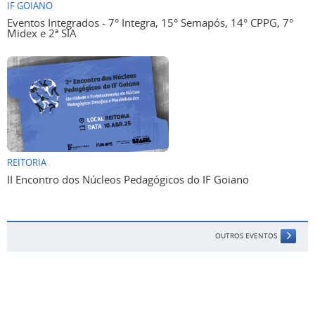
IF GOIANO
Eventos Integrados - 7° Integra, 15° Semapós, 14° CPPG, 7°
Midex e 2ª SIA
REITORIA
II Encontro dos Núcleos Pedagógicos do IF Goiano
OUTROS EVENTOS