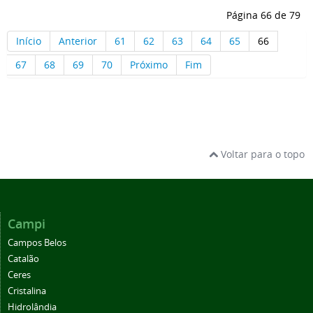
Página 66 de 79
Início
Anterior
61
62
63
64
65
66
67
68
69
70
Próximo
Fim
Voltar para o topo
Campi
Campos Belos
Catalão
Ceres
Cristalina
Hidrolândia