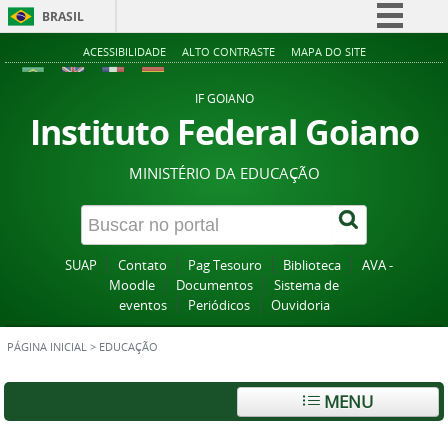
BRASIL
Simplifique!
ACESSIBILIDADE
ALTO CONTRASTE
MAPA DO SITE
Comunica BR
IF GOIANO
Participe
Instituto Federal Goiano
Acesso à informação
MINISTÉRIO DA EDUCAÇÃO
Legislação
Canais
SUAP
Contato
Pag Tesouro
Biblioteca
AVA -
Moodle
Documentos
Sistema de
eventos
Periódicos
Ouvidoria
PÁGINA INICIAL
>
EDUCAÇÃO
MENU