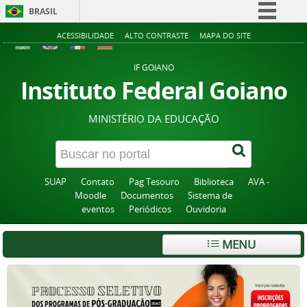
BRASIL
Simplifique!
ACESSIBILIDADE
ALTO CONTRASTE
MAPA DO SITE
Comunica BR
IF GOIANO
Participe
Instituto Federal Goiano
Acesso à informação
MINISTÉRIO DA EDUCAÇÃO
Legislação
Canais
SUAP
Contato
Pag Tesouro
Biblioteca
AVA -
Moodle
Documentos
Sistema de
eventos
Periódicos
Ouvidoria
MENU