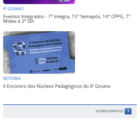
IF GOIANO
Eventos Integrados - 7° Integra, 15° Semapós, 14° CPPG, 7°
Midex e 2ª SIA
REITORIA
II Encontro dos Núcleos Pedagógicos do IF Goiano
OUTROS EVENTOS