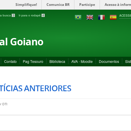
Simplifique!
Comunica BR
Participe
Acesso à infor
ACESSI
a a busca
3
Ir para o rodapé
4
ral Goiano
Contato
Pag Tesouro
Biblioteca
AVA - Moodle
Documentos
Sis
ÍCIAS ANTERIORES
or
DTI