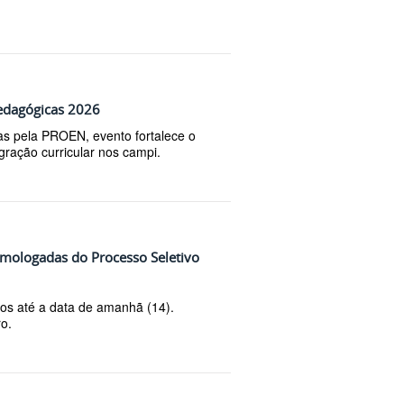
edagógicas 2026
as pela PROEN, evento fortalece o
gração curricular nos campi.
homologadas do Processo Seletivo
os até a data de amanhã (14).
ro.