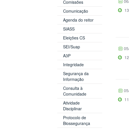
06
Comissões
13
Comunicação
Agenda do reitor
SIASS
Eleições CS
SEI/Suap
05
A3P
12
Integridade
Segurança da
Informação
Consulta à
05
Comunidade
11
Atividade
Disciplinar
Protocolo de
Biossegurança