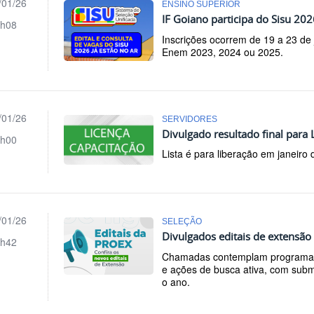
/01/26
ENSINO SUPERIOR
IF Goiano participa do Sisu 20
h08
Inscrições ocorrem de 19 a 23 de j
Enem 2023, 2024 ou 2025.
/01/26
SERVIDORES
Divulgado resultado final para 
h00
Lista é para liberação em janeiro 
/01/26
SELEÇÃO
Divulgados editais de extensão
h42
Chamadas contemplam programas 
e ações de busca ativa, com subm
o ano.