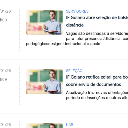
/01/26
SERVIDORES
IF Goiano abre seleção de bols
h09
distância
Vagas são destinadas a servidore
para tutor presencial/distância, c
pedagógico/designer instrucional e apoio...
/01/26
SELEÇÃO
IF Goiano retifica edital para b
h09
sobre envio de documentos
Atualização traz novas orientaçõe
período de inscrições e outras al
/01/26
UAB