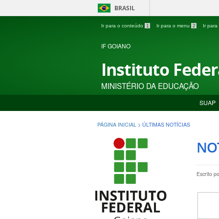
BRASIL
Ir para o conteúdo
1
Ir para o menu
2
Ir par
IF GOIANO
Instituto Fede
MINISTÉRIO DA EDUCAÇÃO
SUAP
PÁGINA INICIAL
>
ÚLTIMAS NOTÍCIAS
NOT
Escrito p