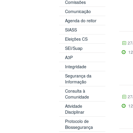
Comissões
Comunicação
Agenda do reitor
SIASS
Eleições CS
27
SEI/Suap
12
A3P
Integridade
Segurança da
Informação
Consulta à
27
Comunidade
12
Atividade
Disciplinar
Protocolo de
Biossegurança