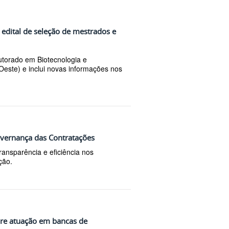
e edital de seleção de mestrados e
torado em Biotecnologia e
Oeste) e inclui novas informações nos
overnança das Contratações
ransparência e eficiência nos
ção.
bre atuação em bancas de