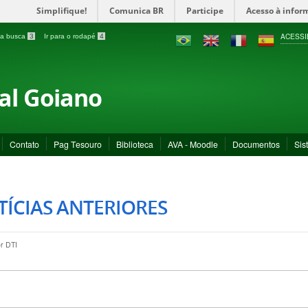
Simplifique!
Comunica BR
Participe
Acesso à infor
ACESSI
a a busca
3
Ir para o rodapé
4
ral Goiano
Contato
Pag Tesouro
Biblioteca
AVA - Moodle
Documentos
Sis
ÍCIAS ANTERIORES
or
DTI