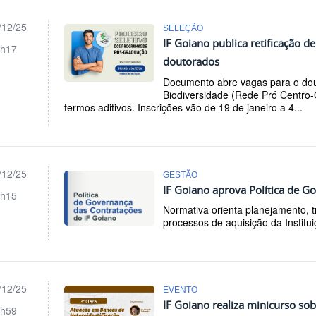
/12/25
SELEÇÃO
IF Goiano publica retificação d
h17
doutorados
Documento abre vagas para o dou
Biodiversidade (Rede Pró Centro-
termos aditivos. Inscrições vão de 19 de janeiro a 4...
/12/25
GESTÃO
IF Goiano aprova Política de G
h15
Normativa orienta planejamento, t
processos de aquisição da Institui
/12/25
EVENTO
IF Goiano realiza minicurso so
h59