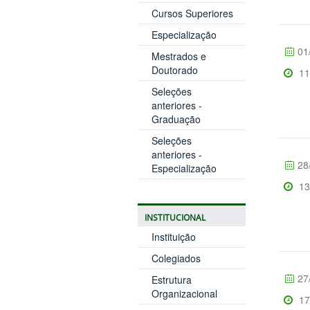
Cursos Superiores
Especialização
01
Mestrados e
Doutorado
11
Seleções
anteriores -
Graduação
Seleções
anteriores -
28
Especialização
13
INSTITUCIONAL
Instituição
Colegiados
27
Estrutura
Organizacional
17