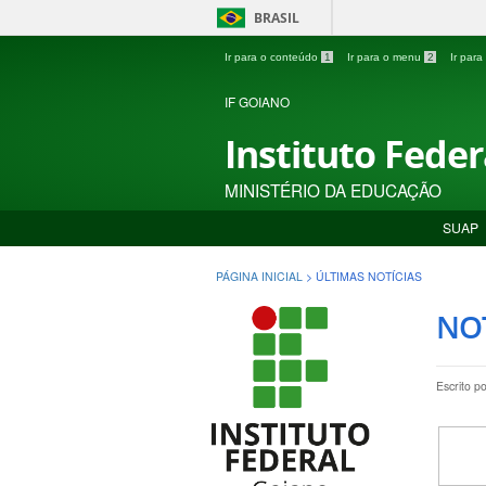
BRASIL
Ir para o conteúdo
1
Ir para o menu
2
Ir par
IF GOIANO
Instituto Fede
MINISTÉRIO DA EDUCAÇÃO
SUAP
PÁGINA INICIAL
>
ÚLTIMAS NOTÍCIAS
NOT
Escrito p