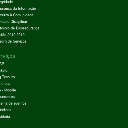
egridade
urança da Informação
nsulta à Comunidade
vidade Disciplinar
tocolo de Biossegurança
stão 2012-2019
etim de Serviços
rviços
AP
ntato
g Tesouro
lioteca
 - Moodle
cumentos
tema de eventos
iódicos
idoria