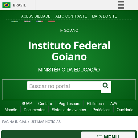
BRASIL
Simplifique!
ACESSIBILIDADE
ALTO CONTRASTE
MAPA DO SITE
Comunica BR
IF GOIANO
Participe
Instituto Federal
Acesso à informação
Goiano
Legislação
Canais
MINISTÉRIO DA EDUCAÇÃO
SUAP
Contato
Pag Tesouro
Biblioteca
AVA -
Moodle
Documentos
Sistema de eventos
Periódicos
Ouvidoria
PÁGINA INICIAL
>
ÚLTIMAS NOTÍCIAS
MENU