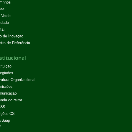
rinhos
sse
 Verde
ndade
taí
o de Inovação
tro de Referência
stitucional
tituição
egiados
rutura Organizacional
missões
municação
nda do reitor
ASS
ições CS
I/Suap
P