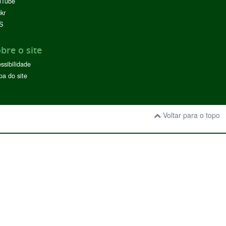
uTube
ckr
S
bre o site
ssibilidade
a do site
Voltar para o topo