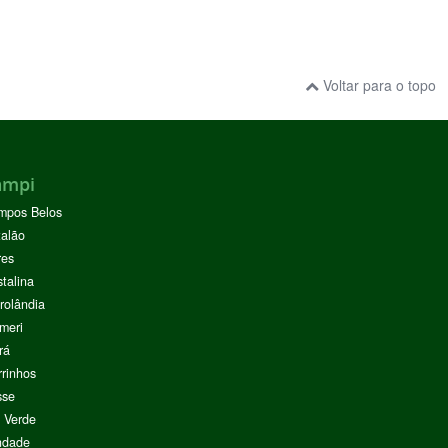
Voltar para o topo
ampi
mpos Belos
alão
res
stalina
rolândia
meri
rá
rinhos
sse
 Verde
ndade