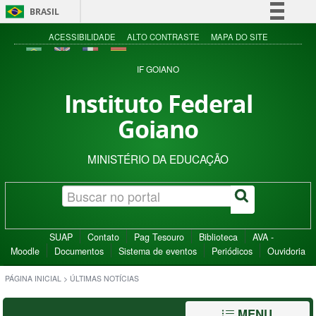
BRASIL
Simplifique!
ACESSIBILIDADE
ALTO CONTRASTE
MAPA DO SITE
Comunica BR
IF GOIANO
Participe
Instituto Federal
Acesso à informação
Goiano
Legislação
Canais
MINISTÉRIO DA EDUCAÇÃO
SUAP
Contato
Pag Tesouro
Biblioteca
AVA -
Moodle
Documentos
Sistema de eventos
Periódicos
Ouvidoria
PÁGINA INICIAL
>
ÚLTIMAS NOTÍCIAS
MENU