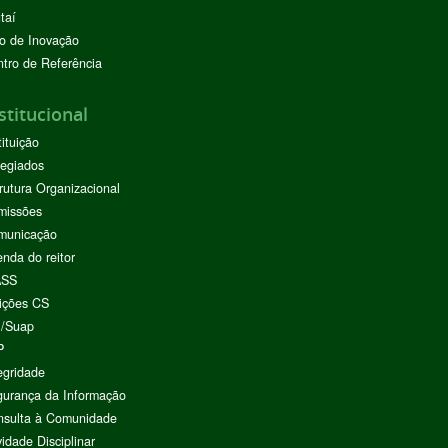
taí
o de Inovação
tro de Referência
stitucional
tituição
egiados
rutura Organizacional
missões
municação
nda do reitor
ASS
ições CS
I/Suap
P
egridade
urança da Informação
nsulta à Comunidade
vidade Disciplinar