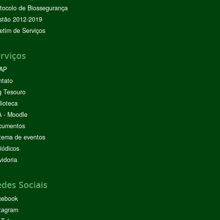
tocolo de Biossegurança
stão 2012-2019
etim de Serviços
rviços
AP
ntato
g Tesouro
lioteca
 - Moodle
cumentos
tema de eventos
iódicos
idoria
des Sociais
cebook
tagram