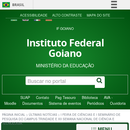
BRASIL
Simplifique!
ACESSIBILIDADE
ALTO CONTRASTE
MAPA DO SITE
Comunica BR
IF GOIANO
Participe
Instituto Federal
Acesso à informação
Goiano
Legislação
Canais
MINISTÉRIO DA EDUCAÇÃO
SUAP
Contato
Pag Tesouro
Biblioteca
AVA -
Moodle
Documentos
Sistema de eventos
Periódicos
Ouvidoria
PÁGINA INICIAL
>
ÚLTIMAS NOTÍCIAS
>
I FEIRA DE CIÊNCIAS E I SEMINÁRIO DE
PESQUISA DO CAMPUS TRINDADE E XII SEMANA NACIONAL DE CIÊNCIA E
TECNOLOGIA.
MENU