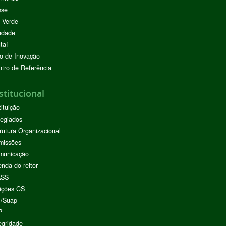
sse
 Verde
ndade
taí
o de Inovação
tro de Referência
stitucional
tituição
egiados
rutura Organizacional
missões
municação
nda do reitor
ASS
ições CS
I/Suap
P
egridade