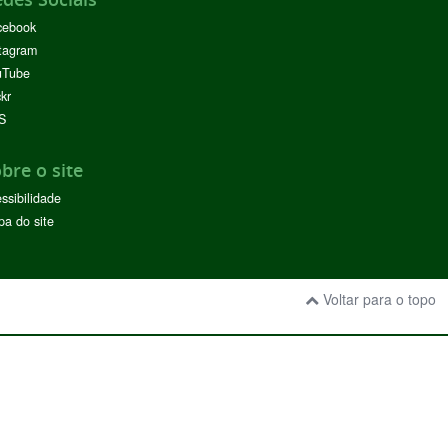
cebook
tagram
uTube
ckr
S
bre o site
ssibilidade
a do site
Voltar para o topo