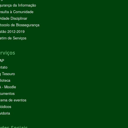
urança da Informação
nsulta à Comunidade
vidade Disciplinar
tocolo de Biossegurança
stão 2012-2019
etim de Serviços
rviços
AP
ntato
g Tesouro
lioteca
 - Moodle
cumentos
tema de eventos
iódicos
idoria
des Sociais