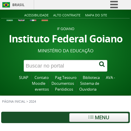
BRASIL
Simplifique!
ACESSIBILIDADE
ALTO CONTRASTE
MAPA DO SITE
Comunica BR
IF GOIANO
Participe
Instituto Federal Goiano
Acesso à informação
MINISTÉRIO DA EDUCAÇÃO
Legislação
Canais
SUAP
Contato
Pag Tesouro
Biblioteca
AVA -
Moodle
Documentos
Sistema de
eventos
Periódicos
Ouvidoria
PÁGINA INICIAL
>
2024
MENU